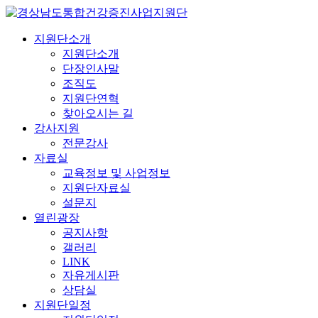
지원단소개
지원단소개
단장인사말
조직도
지원단연혁
찾아오시는 길
강사지원
전문강사
자료실
교육정보 및 사업정보
지원단자료실
설문지
열린광장
공지사항
갤러리
LINK
자유게시판
상담실
지원단일정