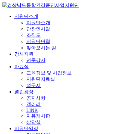
지원단소개
지원단소개
단장인사말
조직도
지원단연혁
찾아오시는 길
강사지원
전문강사
자료실
교육정보 및 사업정보
지원단자료실
설문지
열린광장
공지사항
갤러리
LINK
자유게시판
상담실
지원단일정