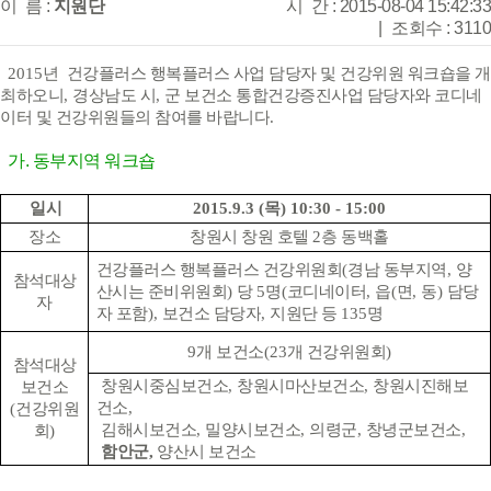
이 름 :
지원단
시 간 : 2015-08-04 15:42:33
|
조회수 : 3110
2015
년 건강플러스 행복플러스 사업 담당자 및 건강위원 워크숍을 개
최하오니
,
경상남도 시
,
군 보건소 통합건강증진사업 담당자와 코디네
이터 및 건강위원들의 참여를 바랍니다
.
가. 동부지역 워크숍
일시
2015.9.3 (
목
) 10:30 - 15:00
장소
창원시 창원 호텔
2
층 동백홀
건강플러스 행복플러스 건강위원회
(
경남 동부지역
,
양
참석대상
산시는 준비위원회
)
당
5
명
(
코디네이터
,
읍
(
면
,
동
)
담당
자
자 포함
),
보건소 담당자
,
지원단 등
135
명
9
개 보건소
(23
개 건강위원회
)
참석대상
창원시중심보건소
,
창원시마산보건소
,
창원시진해보
보건소
건소
,
(
건강위원
김해시보건소
,
밀양시보건소
,
의령군
,
창녕군보건소
,
회
)
함안군
,
양산시 보건소