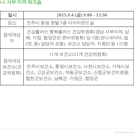
나. 서부 지역 워크숍
일시
2015.9.4 (
금
) 9:00 - 13:30
장소
진주시 동방 호텔
5
층 다이아몬드실
건강플러스 행복플러스 건강위원회
(
경남 서부지역
,
남
참석대상
해
,
거창
,
함양군은 준비위원회
)
당
5
명
(
코디네이터
,
읍
자
(
면
,
동
)
담당자 포함
),
보건소 담당자
,
지원단 등
125
명
11
개 보건소
(21
개 건강위원회
)
참석대상
진주시보건소
,
통영시보건소
,
사천시보건소
,
거제시보
보건소
(
건
건소
,
고성군보건소
,
하동군보건소
,
산청군보건의료원
,
강위원회
)
합천군보건소
,
남해군
.
거창군
,
함양군