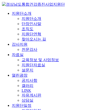
지원단소개
지원단소개
단장인사말
조직도
지원단연혁
찾아오시는 길
강사지원
전문강사
자료실
교육정보 및 사업정보
지원단자료실
설문지
열린광장
공지사항
갤러리
LINK
자유게시판
상담실
지원단일정