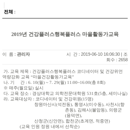
전체
:
2019년 건강플러스행복플러스 마을활동가교육
이 름 :
관리자
시 간 : 2019-06-10 16:06:30
|
조
회수 : 2658
가
.
교육 제목
: 건강플러스행복플러스 코디네이터 및 건강위언
역량강화
교육
“마을건강활동가교
육
”
나
.
기 간
: 6. 10(
월
) ~ 7. 29(
월
) 11:00~16:00(
총
8
회
)
※
매주
(
월요일
)
실시
다
.
교육 장소
:
경상대학교 의학전문대학원
531
호
(5
층
,
세미나실
)
라
.
교육대상자
:
코디네이터 및 건강위원
(15
명
)
창원마산시
(
석전동
),
통영시
(
미수동
),
사천시
(
향
촌동
),
김해시
(
불암동
),
의령군
(
용덕면
),
산청군
(
신안면
),
합천군
(
초계면
,
적중면
)
(
교육 인원 정원 내에서 선착순
)