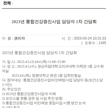
전체
:
2023년 통합건강증진사업 담당자 1차 간담회
이 름 :
관리자
시 간 : 2023-03-24 10:31:33
|
조회수 : 1345
2023
년 통합건강증진사업 담당자
1
차 간담회
가
.
일 시
: 2023.4.5.(
수
)/4.6.(
목
) 11:00~15:00
나
.
장 소
: 2023.4.5.(
수
),
경상국립대학교의과대학 의학관
1
층 교수회
의실
2023.4.6.(
목
),
창원대학교 본관
2
층 입학전형실
다
.
참석대상
:
통합건강증진사업
/
비만예방사업 담당자 등
(
보건소당
2~3
인
)
라
.
주요안건
1) 2023
년 통합건강증진사업의 이해
2)
보건소별 현황 공유 및 사업 추진 방향
3)
통합건강증진사업 비만예방 중점사업 시행 방안 논의
4)
기타 토의