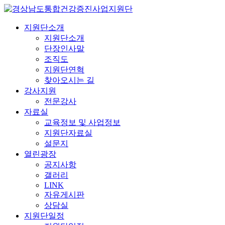
지원단소개
지원단소개
단장인사말
조직도
지원단연혁
찾아오시는 길
강사지원
전문강사
자료실
교육정보 및 사업정보
지원단자료실
설문지
열린광장
공지사항
갤러리
LINK
자유게시판
상담실
지원단일정