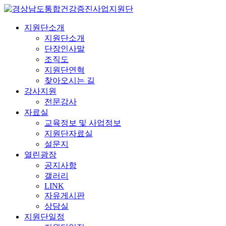
지원단소개
지원단소개
단장인사말
조직도
지원단연혁
찾아오시는 길
강사지원
전문강사
자료실
교육정보 및 사업정보
지원단자료실
설문지
열린광장
공지사항
갤러리
LINK
자유게시판
상담실
지원단일정