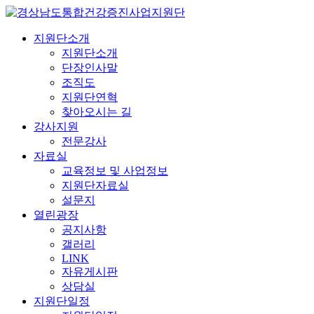
지원단소개
지원단소개
단장인사말
조직도
지원단연혁
찾아오시는 길
강사지원
전문강사
자료실
교육정보 및 사업정보
지원단자료실
설문지
열린광장
공지사항
갤러리
LINK
자유게시판
상담실
지원단일정