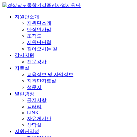
지원단소개
지원단소개
단장인사말
조직도
지원단연혁
찾아오시는 길
강사지원
전문강사
자료실
교육정보 및 사업정보
지원단자료실
설문지
열린광장
공지사항
갤러리
LINK
자유게시판
상담실
지원단일정